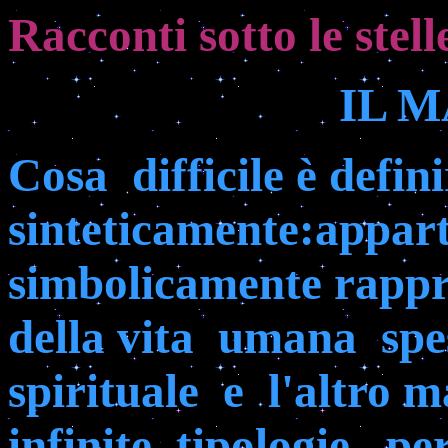
Racconti sotto le stell
IL 
Cosa
difficile è defi
sinteticamente:appar
simbolicamente rappre
della vita
umana
spe
spirituale
e
l'altro m
infinite
tipologie,
pe