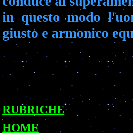
conduce al superament
in
questo
modo
l'u
giusto e armonico equi
RUBRICHE
HOME