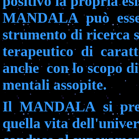
positivo la propria es
MANDALA
può
ess
strumento di ricerca
terapeutico
di
caratt
anche
con lo scopo di
mentali assopite.
Il
MANDALA
si
pr
quella vita dell'univer